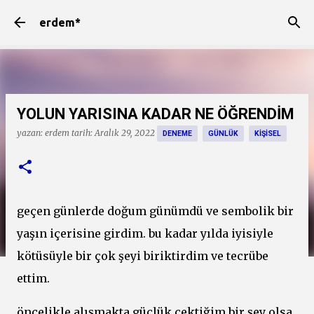
Ana içeriğe atla
erdem*
YOLUN YARISINA KADAR NE ÖĞRENDİM
yazan:
erdem
tarih:
Aralık 29, 2022
DENEME
GÜNLÜK
KIŞISEL
geçen günlerde doğum günümdü ve sembolik bir
yaşın içerisine girdim. bu kadar yılda iyisiyle
kötüsüyle bir çok şeyi biriktirdim ve tecrübe
ettim.
öncelikle alışmakta güçlük çektiğim bir şey olsa