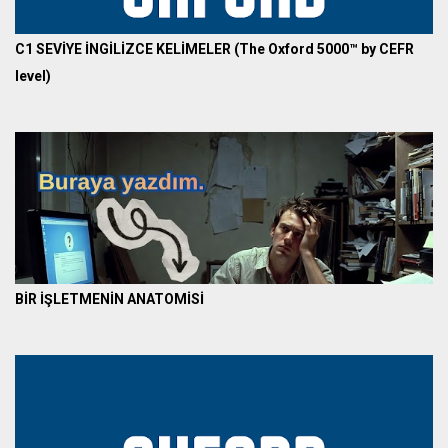
C1 SEVİYE İNGİLİZCE KELİMELER (The Oxford 5000™ by CEFR
level)
BİR İŞLETMENİN ANATOMİSİ