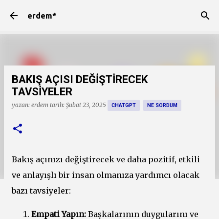
Ana içeriğe atla
erdem*
BAKIŞ AÇISI DEĞİŞTİRECEK
TAVSİYELER
yazan:
erdem
tarih:
Şubat 23, 2025
CHATGPT
NE SORDUM
Bakış açınızı değiştirecek ve daha pozitif, etkili
ve anlayışlı bir insan olmanıza yardımcı olacak
bazı tavsiyeler:
Empati Yapın:
Başkalarının duygularını ve