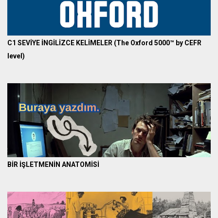
C1 SEVİYE İNGİLİZCE KELİMELER (The Oxford 5000™ by CEFR
level)
BİR İŞLETMENİN ANATOMİSİ