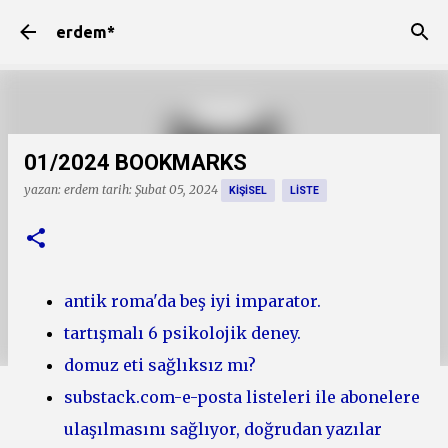
Ana içeriğe atla
erdem*
01/2024 BOOKMARKS
yazan:
erdem
tarih:
Şubat 05, 2024
KIŞISEL
LISTE
antik roma'da beş iyi imparator.
tartışmalı 6 psikolojik deney.
domuz eti sağlıksız mı?
substack.com-e-posta listeleri ile abonelere
ulaşılmasını sağlıyor, doğrudan yazılar