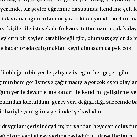
yerimde, bir şeyler öğrenme hususunda kendime çok f
kli davranacağım ortam ne yazık ki oluşmadı. bu durum
zı kişiler ile istesek de frekansı tutturmanın çok kolay
lerin bir şeyler katabileceği gibi, olumsuz şeyler de b
r ne kadar orada çalışmaktan keyif almasam da pek çok
kli olduğum bir yerde çalışma isteğim her geçen gün
ığımın beni görüşmeye çağırmasıyla gerçekleşen olaylar
ğum yerde devam etme kararı ile kendimi geliştirme ve
rafından kurtuldum. görev yeri değişikliği sürecinde b
ibariyle yeni görev yerimde işe başladım.
k duygular içerisindeydim; bir yandan heyecan doluydu
sağ olsun yeni görev yerime başladığım idarecilerimin