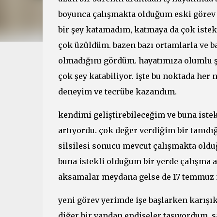
boyunca çalışmakta olduğum eski görev 
bir şey katamadım, katmaya da çok iste
çok üzüldüm. bazen bazı ortamlarla ve ba
olmadığını gördüm. hayatımıza olumlu şey
çok şey katabiliyor. işte bu noktada he
deneyim ve tecrübe kazandım.
kendimi geliştirebileceğim ve buna iste
artıyordu. çok değer verdiğim bir tanıd
silsilesi sonucu mevcut çalışmakta oldu
buna istekli olduğum bir yerde çalışma a
aksamalar meydana gelse de 17 temmuz it
yeni görev yerimde işe başlarken karışı
diğer bir yandan endişeler taşıyordum. 