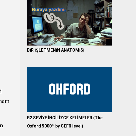
BİR İŞLETMENİN ANATOMİSİ
i
amam
B2 SEVİYE İNGİLİZCE KELİMELER (The
ım
Oxford 5000™ by CEFR level)