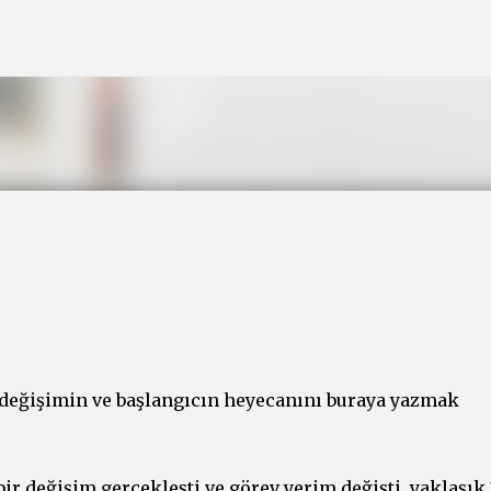
Ana içeriğe atla
değişimin ve başlangıcın heyecanını buraya yazmak
r değişim gerçekleşti ve görev yerim değişti. yaklaşık 