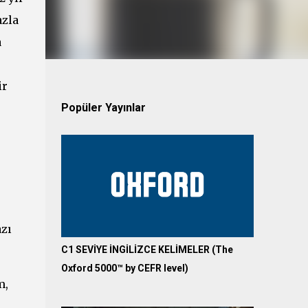
azla
a
ir
Popüler Yayınlar
azı
C1 SEVİYE İNGİLİZCE KELİMELER (The
Oxford 5000™ by CEFR level)
m,