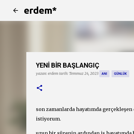
erdem*
YENİ BİR BAŞLANGIÇ
yazan:
erdem
tarih:
Temmuz 24, 2023
ANI
GÜNLÜK
son zamanlarda hayatımda gerçekleşen 
istiyorum.
uzun bir sürenin ardından iş hayatımda bi