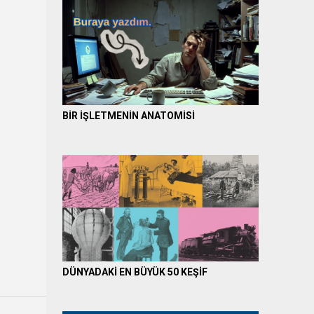
BİR İŞLETMENİN ANATOMİSİ
DÜNYADAKİ EN BÜYÜK 50 KEŞİF