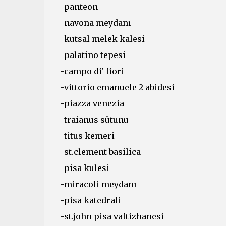
-panteon
-navona meydanı
-kutsal melek kalesi
-palatino tepesi
-campo di' fiori
-vittorio emanuele 2 abidesi
-piazza venezia
-traianus sütunu
-titus kemeri
-st.clement basilica
-pisa kulesi
-miracoli meydanı
-pisa katedrali
-st.john pisa vaftizhanesi