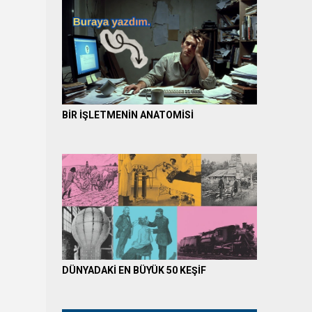
BİR İŞLETMENİN ANATOMİSİ
DÜNYADAKİ EN BÜYÜK 50 KEŞİF