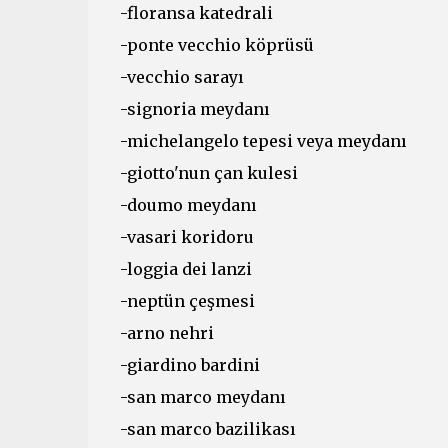
-floransa katedrali
-ponte vecchio köprüsü
-vecchio sarayı
-signoria meydanı
-michelangelo tepesi veya meydanı
-giotto'nun çan kulesi
-doumo meydanı
-vasari koridoru
-loggia dei lanzi
-neptün çeşmesi
-arno nehri
-giardino bardini
-san marco meydanı
-san marco bazilikası