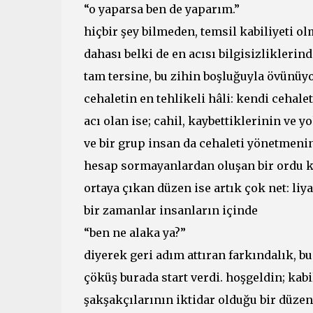
“o yaparsa ben de yaparım.”
hiçbir şey bilmeden, temsil kabiliyeti o
dahası belki de en acısı bilgisizliklerin
tam tersine, bu zihin boşluğuyla övünüyor
cehaletin en tehlikeli hâli: kendi cehale
acı olan ise; cahil, kaybettiklerinin ve y
ve bir grup insan da cehaleti yönetmeni
hesap sormayanlardan oluşan bir ordu k
ortaya çıkan düzen ise artık çok net: liya
bir zamanlar insanların içinde
“ben ne alaka ya?”
diyerek geri adım attıran farkındalık, b
çöküş burada start verdi. hoşgeldin; kabil
şakşakçılarının iktidar olduğu bir düzen