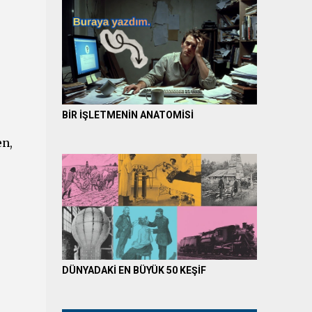
BİR İŞLETMENİN ANATOMİSİ
en,
DÜNYADAKİ EN BÜYÜK 50 KEŞİF