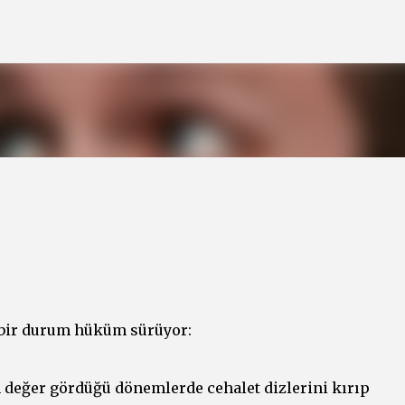
Ana içeriğe atla
 bir durum hüküm sürüyor:
n değer gördüğü dönemlerde cehalet dizlerini kırıp