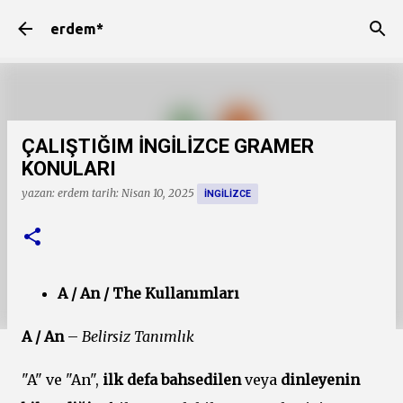
Ana içeriğe atla
erdem*
ÇALIŞTIĞIM İNGİLİZCE GRAMER
KONULARI
yazan:
erdem
tarih:
Nisan 10, 2025
INGILIZCE
A / An / The Kullanımları
A / An
–
Belirsiz Tanımlık
"A" ve "An",
ilk defa bahsedilen
veya
dinleyenin