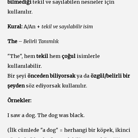
bilmediği
tekil ve sayılabilen nesneler için
kullanılır.
Kural:
A/An +
tekil ve sayılabilir isim
The
–
Belirli Tanımlık
"The", hem
tekil
hem
çoğul
isimlerle
kullanılabilir.
Bir şeyi
önceden biliyorsak
ya da
özgül/belirli bir
şeyden
söz ediyorsak kullanılır.
Örnekler:
I saw a dog. The dog was black.
(İlk cümlede "a dog" = herhangi bir köpek, ikinci