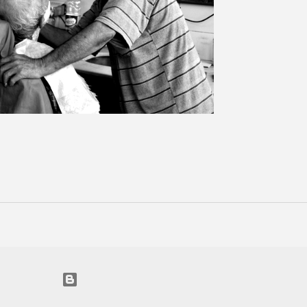
Blogger tarafından desteklenmektedir
Bu siteden kaynak göstererek kısmi alıntı yapabilirsiniz.