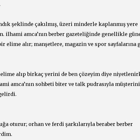
.
ndık şeklinde çakılmış, üzeri minderle kaplanmış yere
m. ilhami amca’nın berber gazeteliğinde genellikle gün
 bir elime alır; manşetlere, magazin ve spor sayfalarına 
ime alıp birkaç yerini de ben çözeyim diye niyetlenir
hami amca’nın sohbeti biter ve talk pudrasıyla müşterin
elirdi.
tuğa oturur; orhan ve ferdi şarkılarıyla beraber berber
rdim.