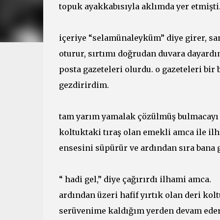
topuk ayakkabısıyla aklımda yer etmişti
içeriye “selamünaleyküm” diye girer, sa
oturur, sırtımı doğrudan duvara dayardı
posta gazeteleri olurdu. o gazeteleri bir
gezdirirdim.
tam yarım yamalak çözülmüş bulmacayı el
koltuktaki tıraş olan emekli amca ile il
ensesini süpürür ve ardından sıra bana g
“ hadi gel,” diye çağırırdı ilhami amca.
ardından üzeri hafif yırtık olan deri kol
serüvenime kaldığım yerden devam ede