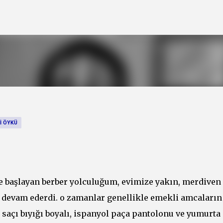
Ana içeriğe atla
I ÖYKÜ
le başlayan berber yolculuğum, evimize yakın, merdiven 
 devam ederdi. o zamanlar genellikle emekli amcaların
; saçı bıyığı boyalı, ispanyol paça pantolonu ve yumurta