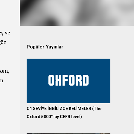
eş ve
göz
Popüler Yayınlar
ken,
in
C1 SEVİYE İNGİLİZCE KELİMELER (The
Oxford 5000™ by CEFR level)