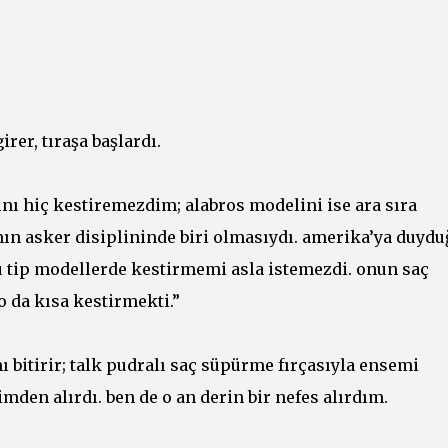
rer, tıraşa başlardı.
nı hiç kestiremezdim; alabros modelini ise ara sıra
ın asker disiplininde biri olmasıydı. amerika’ya duydu
 tip modellerde kestirmemi asla istemezdi. onun saç
o da kısa kestirmekti.”
ı bitirir; talk pudralı saç süpürme fırçasıyla ensemi
den alırdı. ben de o an derin bir nefes alırdım.