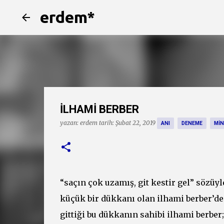
erdem*
İLHAMİ BERBER
yazan:
erdem
tarih:
Şubat 22, 2019
ANI
DENEME
MIN
“saçın çok uzamış, git kestir gel” sözüy
küçük bir dükkanı olan ilhami berber’de
gittiği bu dükkanın sahibi ilhami berber